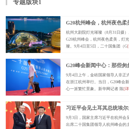
专题版块1
G20杭州峰会，杭州夜色柔
杭州大剧院灯光璀璨（8月31日摄
G20杭州峰会，杭州夜色柔美，灯
璨。9月4日至5日，二十国集团（G
G20峰会新闻中心：那些匆
9月4日上午，金砖国家领导人非正
在浙江杭州举行。当日，G20峰会
心一派繁忙景象。新华网记者 陈
[详
习近平会见土耳其总统埃尔
9月3日，国家主席习近平在杭州会
出席二十国集团领导人杭州峰会的