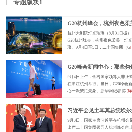
专题版块1
G20杭州峰会，杭州夜色柔
杭州大剧院灯光璀璨（8月31日摄
G20杭州峰会，杭州夜色柔美，灯
璨。9月4日至5日，二十国集团（G
G20峰会新闻中心：那些匆
9月4日上午，金砖国家领导人非正
在浙江杭州举行。当日，G20峰会
心一派繁忙景象。新华网记者 陈
[详
习近平会见土耳其总统埃尔
9月3日，国家主席习近平在杭州会
出席二十国集团领导人杭州峰会的