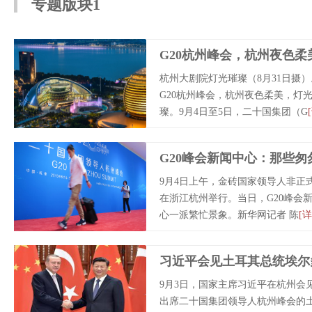
专题版块1
G20杭州峰会，杭州夜色柔
杭州大剧院灯光璀璨（8月31日摄
G20杭州峰会，杭州夜色柔美，灯
璨。9月4日至5日，二十国集团（G
G20峰会新闻中心：那些匆
9月4日上午，金砖国家领导人非正
在浙江杭州举行。当日，G20峰会
心一派繁忙景象。新华网记者 陈
[详
习近平会见土耳其总统埃尔
9月3日，国家主席习近平在杭州会
出席二十国集团领导人杭州峰会的