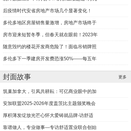
后疫情时代安省房地产市场几个显著变化！
多伦多地区房屋销售量激增，房地产市场终于
同心同行，共创未来！
房市迎来短暂冬季，但春天就在眼前！2023年
随意毁约的楼花开发商危险了！面临吊销牌照
多伦多下一季建房开发费恐涨50%——每五年
封面故事
更多
筑巢加拿大，引凤共耕耘：可亿商业眼中的加
龙腾大多，大鹏龙地产团队助你翱翔置业天
安加联盟2025-2026年度盖茨比主题颁奖晚会
地
厚积薄发绽放光芒心怀大爱铸就品牌-访舒适
靠谱做人，专业做事—专访舒适置业联合创始