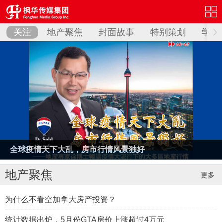
关注
地产聚焦
封面故事
特别策划
学区
全球疫情天下大乱，房市行情风景独好
地产聚焦
更多
为什么不看空加拿大房产投资？
统计数据出炉，5月份GTA房价上涨超过4万元