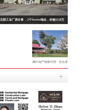
北部工业厂房出售 ，2个Service地址，价格$118万
枫叶地产独家代理：自住度
假打猎三位一体100多英亩
农