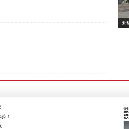
安省
误！
体验！
低！