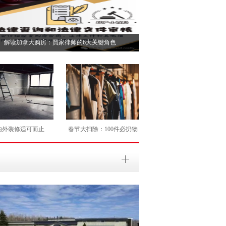
解读加拿大购房：買家律师的6大关键角色
内外装修适可而止
春节大扫除：100件必扔物
品清单