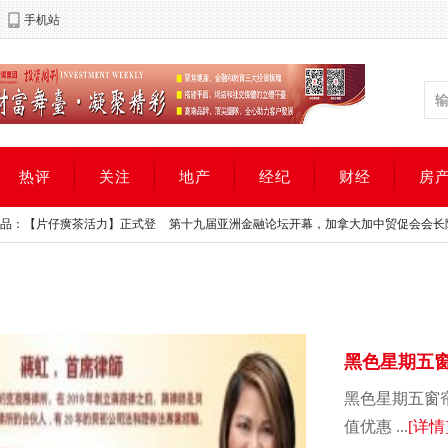
手机站
热评
关注
地产
经纪
财经
房
片仔癀茶活力】正式登
第十九届亚洲金融论坛开幕，加拿大加中贸促会会长陆炳雄
片仔癀茶活力】正式登
第十九届亚洲金融论坛开幕，加拿大加中贸促会会长陆炳雄
黑色星期五窗帘
年度超值
黑色星期五窗帘大
值优惠 ...
[详情