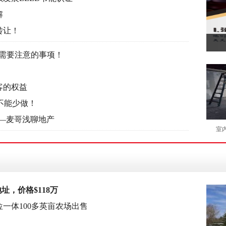
解
转让！
：需要注意的事项！
客的权益
对不能少做！
）——麦哥浅聊地产
室
地址，价格$118万
一体100多英亩农场出售