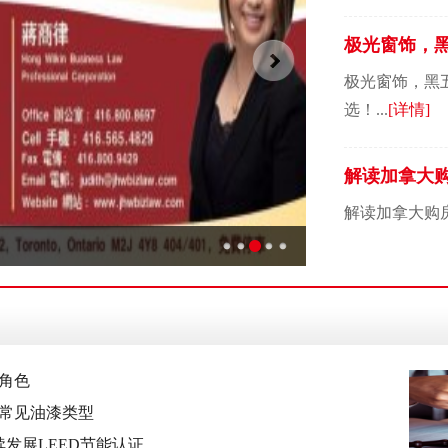
极光窗饰，
等你选！
极光窗饰，黑
选！...
[详情]
解读加拿大
解读加拿大购房
角色
款常见油漆类型
发展LEED节能认证