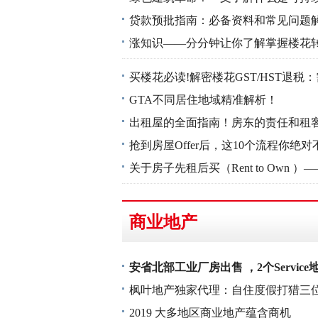
贷款预批指南：必备资料和常见问题
涨知识——分分钟让你了解掌握楼花
买楼花必读!解密楼花GST/HST退税
GTA不同居住地域精准解析！
出租屋的全面指南！房东的责任和租
抢到房屋Offer后，这10个流程你绝
关于房子先租后买（Rent to Own 
商业地产
安省北部工业厂房出售 ，2个Service
枫叶地产独家代理：自住度假打猎三位
2019 大多地区商业地产蕴含商机