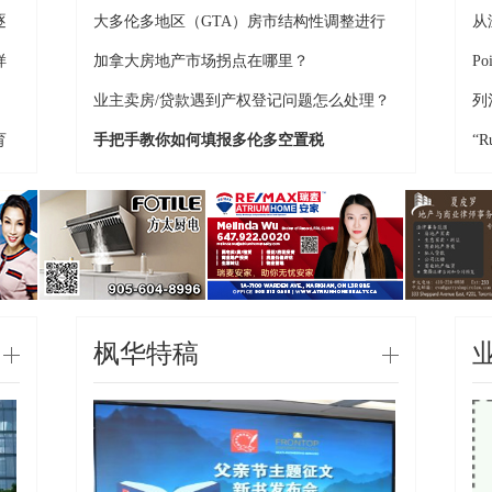
地
逐
大多伦多地区（GTA）房市结构性调整进行
从
时
中
样
加拿大房地产市场拐点在哪里？
P
业主卖房/贷款遇到产权登记问题怎么处理？
列
育
手把手教你如何填报多伦多空置税
“R
枫华特稿