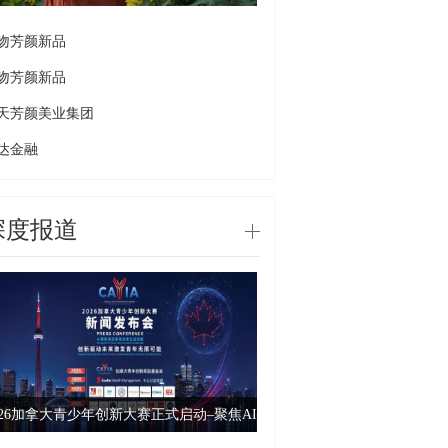
吻芳颜新品
吻芳颜新品
天芳颜美业集团
达金融
深度报道
026加拿大青少年创新大赛正式启动–聚焦AI