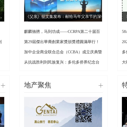
，
《父亲》征文集发布：献给马年父亲节的深
情
，
麒麟驰骋，马到功成——CCRPA第二十届百
5
万
你
利
第29屆傑出華裔創業家獎頒獎禮圓滿舉行！
2
加中企业商业联合总会（CCBA）成立庆典暨
多
新
隆
从抗战胜利到民族复兴：多伦多侨界纪念台
大
湾
地产聚焦