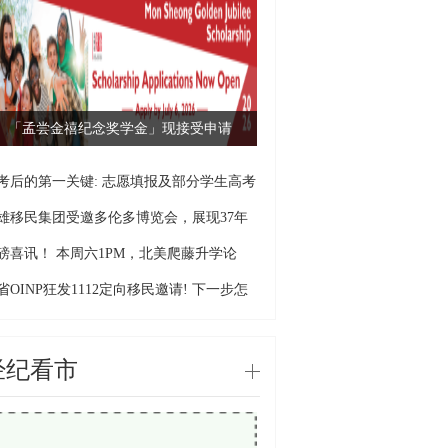
「孟尝金禧纪念奖学金」现接受申请
考后的第一关键: 志愿填报及部分学生高考
雄移民集团受邀多伦多博览会，展现37年
磅喜讯！ 本周六1PM，北美爬藤升学论
！
省OINP狂发1112定向移民邀请! 下一步怎
经纪看市