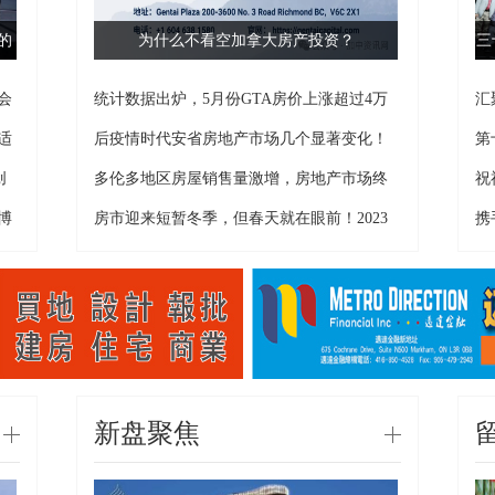
的
为什么不看空加拿大房产投资？
三
会
统计数据出炉，5月份GTA房价上涨超过4万
汇
元
房
适
后疫情时代安省房地产市场几个显著变化！
第
创
多伦多地区房屋销售量激增，房地产市场终
祝
于
博
房市迎来短暂冬季，但春天就在眼前！2023
携
年
未
新盘聚焦