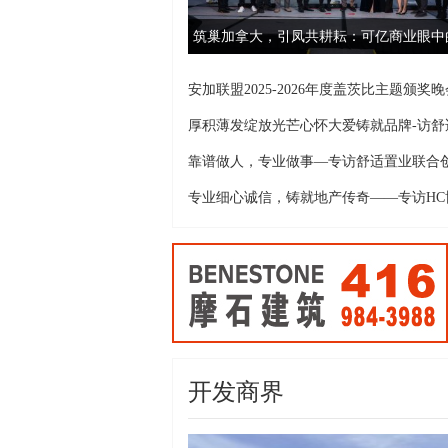
筑巢加拿大，引凤共耕耘：可亿商业眼中
加
安加联盟2025-2026年度盖茨比主题颁奖晚
厚积薄发绽放光芒心怀大爱铸就品牌-访舒
靠谱做人，专业做事—专访舒适置业联合
始
专业细心诚信，铸就地产传奇——专访HC
域
开发商界