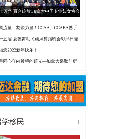
十芳华 百合绽放:加拿大中国专业妇女协会
聚流量，凝聚力量！CCAA、CCABA携手
东
十五届 夏夜舞动民族风舞蹈晚会8月6日隆
福您2022新年快乐！
手同心奔向希望的曙光—加拿大采取前所
留学移民