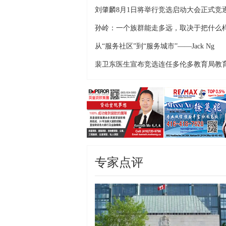
刘肇麟8月1日将举行竞选启动大会正式竞
连
孙岭：一个族群能走多远，取决于把什么
的
从“服务社区”到“服务城市”——Jack Ng
裴卫东医生宣布竞选连任多伦多教育局教
委
专家点评