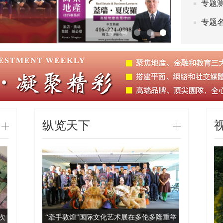
专题
专题
投资周刊27
1
2
3
4
5
纵览天下
次
金天芳颜美业集团
“牵手敦煌”国际文化艺术展在多伦多隆重举