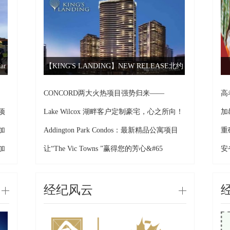
ar
【KING'S LANDING】NEW RELEASE北约
克黄金
：
CONCORD两大火热项目强势归来——
高
CONCORD多
寓项
Lake Wilcox 湖畔客户定制豪宅，心之所向！
加
专
助加
Addington Park Condos：最新精品公寓项目
重
坛
助加
让“The Vic Towns ”赢得您的芳心&#65
安
么
经纪风云