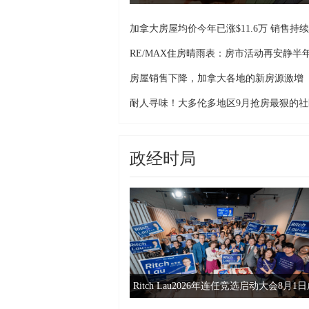
降
加拿大房屋均价今年已涨$11.6万 销售持
RE/MAX住房晴雨表：房市活动再安静半
将
房屋销售下降，加拿大各地的新房源激增
耐人寻味！大多伦多地区9月抢房最狠的社
政经时局
Ritch Lau2026年连任竞选启动大会8月1