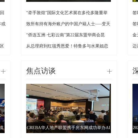
续回
“牵手敦煌”国际文化艺术展在多伦多隆重举
签
年或
致所有持有海外账户的中国户籍人士—–变天
签
“侨连五洲·七彩云南”第22届东盟华商会昆
金
区
从总理府到红毯秀恩爱！特鲁多与水果姐恋
迈
情
焦点访谈
日成
CREBA华人地产联盟携手房东网成功举办AI
2