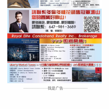
····················我是广告····················