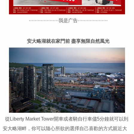
····················我是广告····················
安大略湖就在家門前
盡享無限自然風光
從Liberty Market Tower開車或者騎自行車儘5分鐘就可以到
安大略湖畔，你可以隨心所欲的選擇自己喜歡的方式親近大