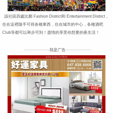
該社區四處比鄰 Fashion District和 Entertainment District，
住在這裡隨手可得各種東西，住在城市的中心，各種酒吧
Club等都可以舉步可到！盡情的享受你想要的夜生活！
····················我是广告····················