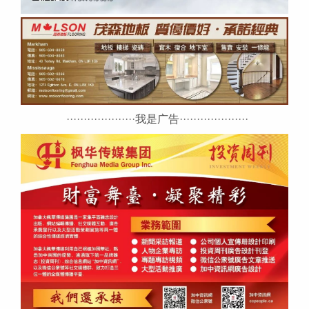
····················我是广告····················