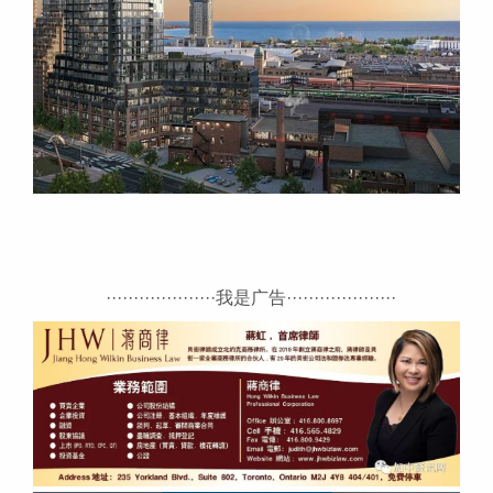
····················我是广告····················