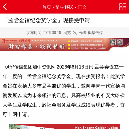
首页
•
留学移民
• 正文
「孟尝金禧纪念奖学金」现接受申请
发布时间:
2026-06-18
浏览:
次 作者:枫华传媒
孟尝会设立一
枫华传媒集团加中资讯网 2026年6月18日讯
年一度的「孟尝金禧纪念奖学金」现在接受报名！此奖学
金旨在表扬大多巿品学兼优的学生，並向年青一代宣扬均
衡发展以成为未来领袖的讯息。凡高校毕业的准安大略省
大学生及学院生，於社会服务及学业成绩表现优异者，皆
可上网申请。