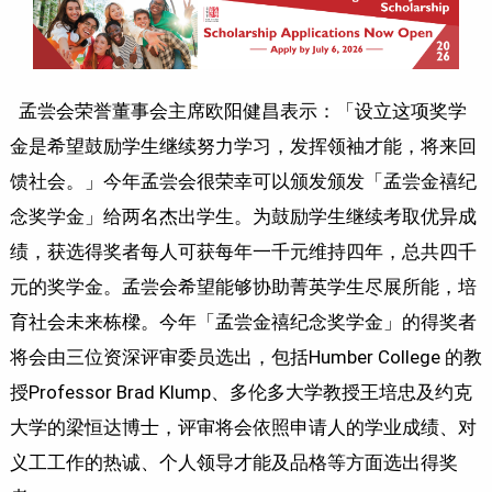
孟尝会荣誉董事会主席欧阳健昌表示：「设立这项奖学
金是希望鼓励学生继续努力学习，发挥领袖才能，将来回
馈社会。」今年孟尝会很荣幸可以颁发颁发「孟尝金禧纪
念奖学金」给两名杰出学生。为鼓励学生继续考取优异成
绩，获选得奖者每人可获每年一千元维持四年，总共四千
元的奖学金。孟尝会希望能够协助菁英学生尽展所能，培
育社会未来栋樑。今年「孟尝金禧纪念奖学金」的得奖者
将会由三位资深评审委员选出，包括Humber College 的教
授Professor Brad Klump、多伦多大学教授王培忠及约克
大学的梁恒达博士，评审将会依照申请人的学业成绩、对
义工工作的热诚、个人领导才能及品格等方面选出得奖