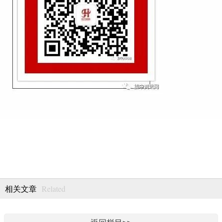
Related
相关文章