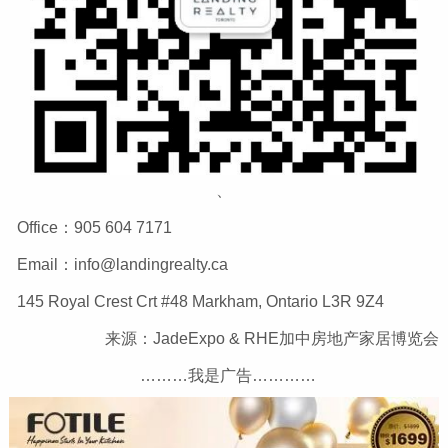
、
Office：905 604 7171
Email：info@landingrealty.ca
145 Royal Crest Crt #48 Markham, Ontario L3R 9Z4
来源：JadeExpo & RHE加中房地产家居博览会
………我是广告…………