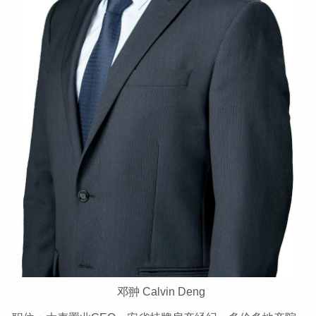
邓翀 Calvin Deng