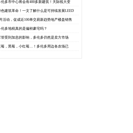
多伦多市中心将会有400多新建筑！天际线大变
绿色建筑革命！一文了解什么是可持续发展LEED
6月活动，促成近100单交易新趋势地产楼盘销售
多伦多地税真的是偏袒豪宅吗？
尽管受到加息的影响，多伦多仍然是卖方市场
蓝莓，黑莓，小红莓....！多伦多周边各农场已