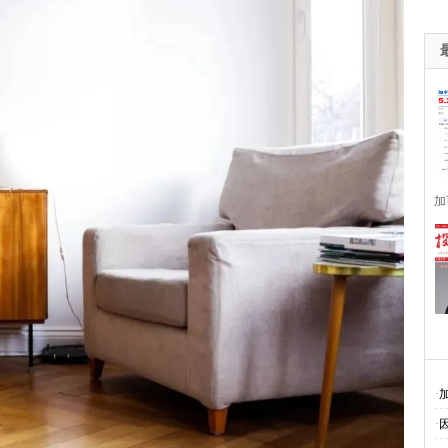
加
·
·