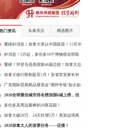
头条关注
精选图片
热门资讯
重磅好消息！加拿大承认中国疫苗！11月30
日可
好消息！5月起，多伦多10个博物馆全部取
消门
重磅！拜登当选美国第46届总统！加拿大总
理表
加拿大旅行限制延至1月！安省官宣家长补
贴11
广东国际贸易精品展览会“潮州专场”如火如
荼
2020全球最佳城市排名榜加国6城上榜，但
全输
多伦多及周边最棒的20座花园！
加拿大破20万、24天狂增5万！美加边境再
关1个
2020加拿大人的首要任务——还债！