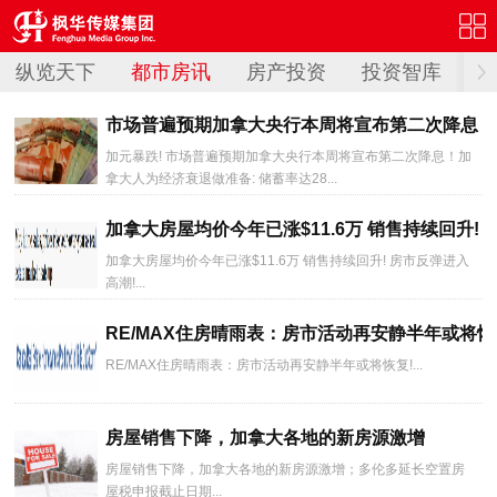
纵览天下
都市房讯
房产投资
投资智库
社
市场普遍预期加拿大央行本周将宣布第二次降息！
加元暴跌! 市场普遍预期加拿大央行本周将宣布第二次降息！加
拿大人为经济衰退做准备: 储蓄率达28...
加拿大房屋均价今年已涨$11.6万 销售持续回升!
加拿大房屋均价今年已涨$11.6万 销售持续回升! 房市反弹进入
高潮!...
RE/MAX住房晴雨表：房市活动再安静半年或将恢
RE/MAX住房晴雨表：房市活动再安静半年或将恢复!...
房屋销售下降，加拿大各地的新房源激增
房屋销售下降，加拿大各地的新房源激增；多伦多延长空置房
屋税申报截止日期...