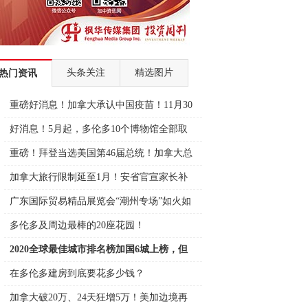
头条关注
精选图片
热门资讯
重磅好消息！加拿大承认中国疫苗！11月30
日可
好消息！5月起，多伦多10个博物馆全部取
消门
重磅！拜登当选美国第46届总统！加拿大总
理表
加拿大旅行限制延至1月！安省官宣家长补
贴11
广东国际贸易精品展览会“潮州专场”如火如
荼
多伦多及周边最棒的20座花园！
2020全球最佳城市排名榜加国6城上榜，但
全输
在多伦多建房到底要花多少钱？
加拿大破20万、24天狂增5万！美加边境再