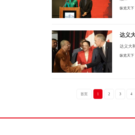
纵览天下
达义
融
达义大
纵览天下
首页
1
2
3
4