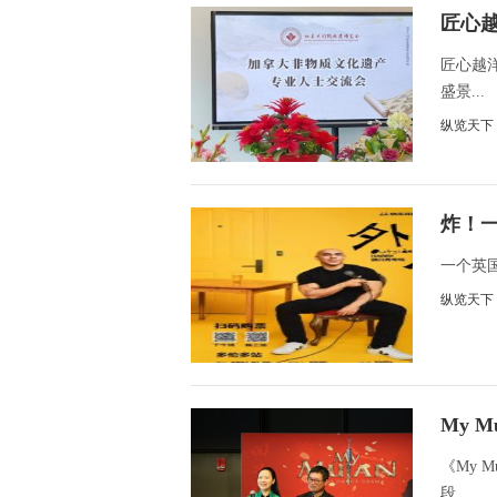
匠心
景
匠心越
盛景...
纵览天下
炸！
了
一个英国
纵览天下
My 
阶段
《My 
段...