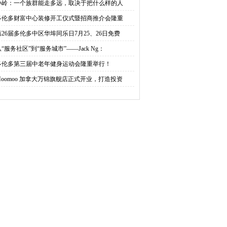
孙岭：一个族群能走多远，取决于把什么样的人
盛
多伦多财富中心装修开工仪式暨招商推介会隆重
第26届多伦多中区华埠同乐日7月25、26日免费
“服务社区”到“服务城市”——Jack Ng：
多伦多第三届中老年健身运动会隆重举行！
Moomoo 加拿大万锦旗舰店正式开业，打造投资
狠
新