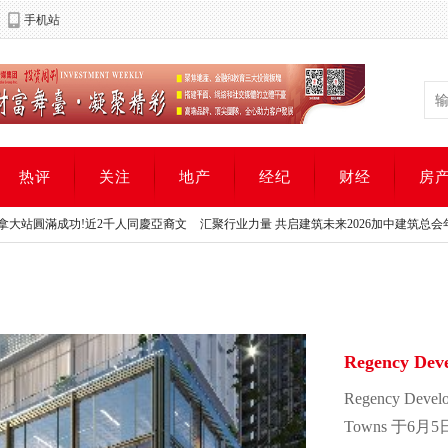
手机站
热评
关注
地产
经纪
财经
房
滿成功!近2千人同慶亞裔文
汇聚行业力量 共启建筑未来2026加中建筑总会年度颁
滿成功!近2千人同慶亞裔文
汇聚行业力量 共启建筑未来2026加中建筑总会年度颁
Regency D
Markham T
Regency Dev
Towns 于6月5