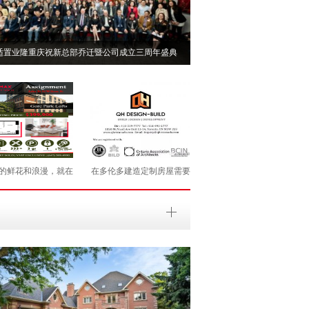
适置业隆重庆祝新总部乔迁暨公司成立三周年盛典
的鲜花和浪漫，就在
在多伦多建造定制房屋需要
之中……6套最新舒
多久？
适