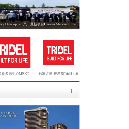
ncy Development又一最新项目Chateau Markham Tow
el多伦多市中心MRKT
独家讲座-开发商Tridel：看
抓住尾盘超值体验，
准趋势,规避风险！开发商
最低
如