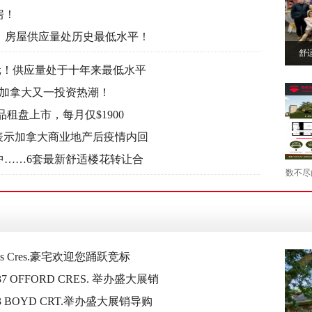
房！
%！房屋供应量处历史最低水平！
舒
加元！供应量处于十年来最低水平
为加拿大又一投资热潮！
租盘上市，每月仅$1900
E表示加拿大商业地产后疫情内回
中……6套最新舒适楼花转让合
数不尽
这楼花
ds Cres.豪宅欢迎您踊跃竞标
 OFFORD CRES. 举办盛大展销
 BOYD CRT.举办盛大展销导购