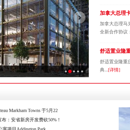
加拿大总理
省新房开发
加拿大总理马
全新合作协议：
舒适置业隆
年盛典
舒适置业隆重
典...
[详情]
hill新生活
eau Markham Towns 于5月22
布：安省新房开发费砍50%！
公寓项目Addington Park