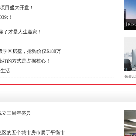
精品公寓项目盛大开盘！
039;！
搞懂了才是人生赢家！
顶级学区房墅，抢购价仅$188万
城市 最好的方式是占据核心！
精致生活
领峯2
成立三周年盛典
克区的五个城市房市属于平衡市