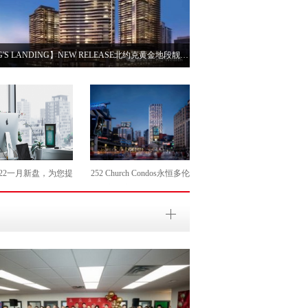
【KING'S LANDING】NEW RELEASE北约克黄金地段靓盘！
022一月新盘，为您提
252 Church Condos永恒多伦
供更多精选！
多市中心繁华 领跑2022