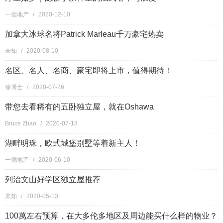
一德地产
/
2020-12-10
加拿大冰球名将Patrick Marleau千万豪宅热卖
未知
/
2020-08-10
名区、名人、名商、豪宅即将上市，值得期待！
徐博士
/
2020-07-26
带您去看稀有的五卧独立屋，就在Oshawa
Bruce Zhao
/
2020-07-18
湖畔明珠，欧式城堡别墅等着新主人！
一德地产
/
2020-06-10
列治文山好学区独立屋推荐
未知
/
2020-05-13
100萬左右预算，在大多伦多地区及周边能买什么样的物业？