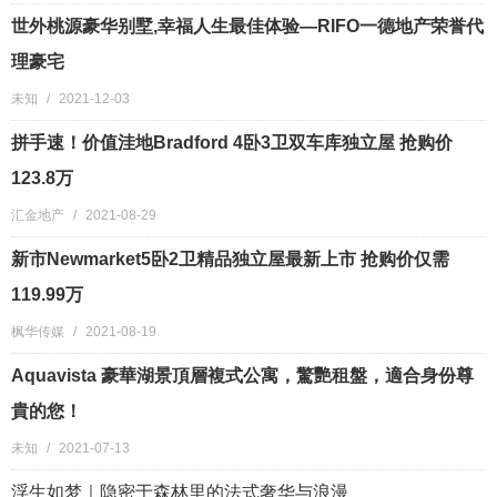
世外桃源豪华别墅,幸福人生最佳体验—RIFO一德地产荣誉代
理豪宅
未知
/
2021-12-03
拼手速！价值洼地Bradford 4卧3卫双车库独立屋 抢购价
123.8万
汇金地产
/
2021-08-29
新市Newmarket5卧2卫精品独立屋最新上市 抢购价仅需
119.99万
枫华传媒
/
2021-08-19
Aquavista 豪華湖景頂層複式公寓，驚艷租盤，適合身份尊
貴的您！
未知
/
2021-07-13
浮生如梦｜隐密于森林里的法式奢华与浪漫