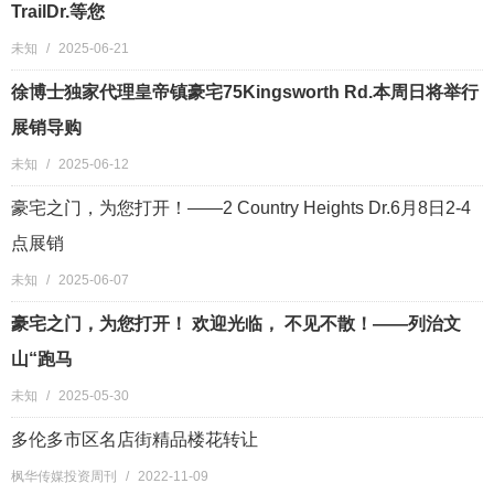
TrailDr.等您
未知
/
2025-06-21
徐博士独家代理皇帝镇豪宅75Kingsworth Rd.本周日将举行
展销导购
未知
/
2025-06-12
豪宅之门，为您打开！——2 Country Heights Dr.6月8日2-4
点展销
未知
/
2025-06-07
豪宅之门，为您打开！ 欢迎光临， 不见不散！——列治文
山“跑马
未知
/
2025-05-30
多伦多市区名店街精品楼花转让
枫华传媒投资周刊
/
2022-11-09