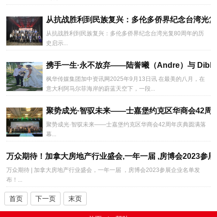
从抗战胜利到民族复兴：多伦多侨界纪念台湾光复
从抗战胜利到民族复兴：多伦多侨界纪念台湾光复80周年的历
史启示...
携手一生·永不放弃——陆誉曦（Andre）与 Dibb
枫华传媒集团加中资讯网2025年9月13日讯 在最美的八月，在
意大利阿马尔菲海岸的蔚蓝天空下，一段...
聚势成光·智驭未来——士嘉堡约克区华商会42周
聚势成光·智驭未来——士嘉堡约克区华商会42周年庆典圆满落
幕...
万众期待！加拿大房地产行业盛会,一年一届 ,房博会2023参
万众期待 | 加拿大房地产行业盛会，一年一届 ​，房博会2023参展企业名单发
布！...
首页
下一页
末页