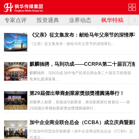
专家点评
投资通典
业界动态
枫华特稿
《父亲》征文集发布：献给马年父亲节的深情厚礼
《父亲》征文集发布：献给马年父亲节的深情厚礼...
麒麟驰骋，马到功成——CCRPA第二十届百万慈
麒麟驰骋，马到功成 加中地产投资总商会第二十届百万慈善颁
奖典礼圆满落幕...
第29屆傑出華裔創業家獎頒獎禮圓滿舉行！
鼓勵華人創業，表揚成功創業者，推崇創業家社會責任——第
29屆傑出華裔創業家獎頒獎禮圓滿舉行...
加中企业商业联合总会（CCBA）成立庆典暨新
打造加中经贸合作新桥梁！加中企业商业联合总会（CCBA）正
式成立...