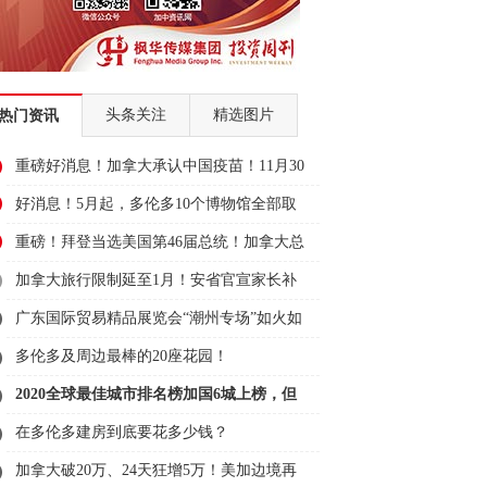
头条关注
精选图片
热门资讯
重磅好消息！加拿大承认中国疫苗！11月30
日可
好消息！5月起，多伦多10个博物馆全部取
消门
重磅！拜登当选美国第46届总统！加拿大总
理表
加拿大旅行限制延至1月！安省官宣家长补
贴11
广东国际贸易精品展览会“潮州专场”如火如
荼
多伦多及周边最棒的20座花园！
2020全球最佳城市排名榜加国6城上榜，但
举
全输
在多伦多建房到底要花多少钱？
加拿大破20万、24天狂增5万！美加边境再