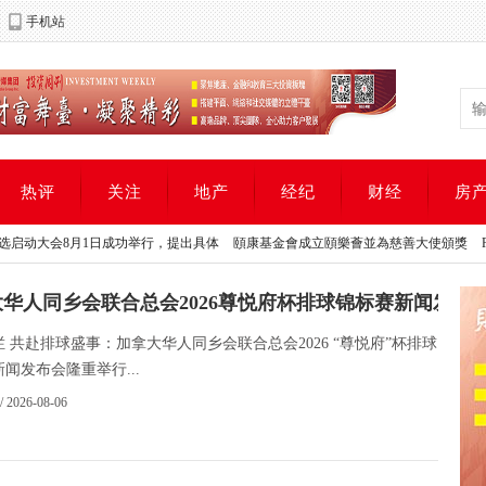
手机站
热评
关注
地产
经纪
财经
房
竞选启动大会8月1日成功举行，提出具体
頤康基金會成立頤樂薈並為慈善大使頒獎
Rok
竞选启动大会8月1日成功举行，提出具体
頤康基金會成立頤樂薈並為慈善大使頒獎
Rok
华人同乡会联合总会2026尊悦府杯排球锦标赛新闻发布
 共赴排球盛事：加拿大华人同乡会联合总会2026 “尊悦府”杯排球
闻发布会隆重举行...
/ 2026-08-06