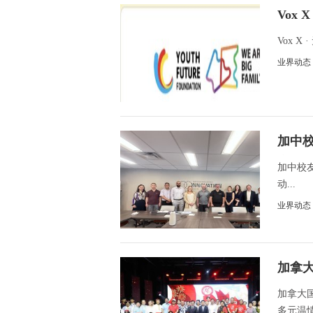
Vox
Vox 
业界动态
加中校
察
加中校友
动...
业界动态
加拿
温情
加拿大
多元温情.