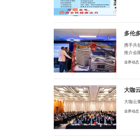
多伦
携手共
推介会隆
业界动态
大咖
办
大咖云
业界动态