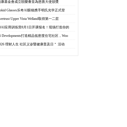
頤康基金會成立頤樂薈並為慈善大使頒獎
okid Glasses乐奇AI眼镜携手明氏光学正式登
vertrust Upper Vista Welland取得第一二层
58AI应用训练营8月1日开课报名！现场打造你的
5 Developments打造精品低密度住宅社区，Woo
2026 理财人生 社区义诊暨健康普及日＂ 活动
元