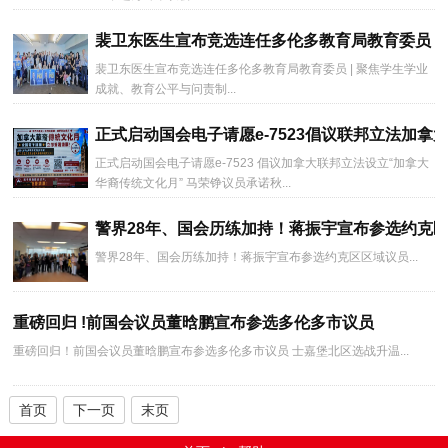
裴卫东医生宣布竞选连任多伦多教育局教育委员
裴卫东医生宣布竞选连任多伦多教育局教育委员 | 聚焦学生学业
成就、教育公平与问责制...
正式启动国会电子请愿e-7523倡议联邦立法加拿
正式启动国会电子请愿e-7523 倡议加拿大联邦立法设立“加拿大
华裔传统文化月” 马荣铮议员承诺秋...
警界28年、国会历练加持！蒋振宇宣布参选约克
警界28年、国会历练加持！蒋振宇宣布参选约克区区域议员...
重磅回归 !前国会议员董晗鹏宣布参选多伦多市议员
重磅回归！前国会议员董晗鹏宣布参选多伦多市议员 士嘉堡北区选战升温...
首页
下一页
末页