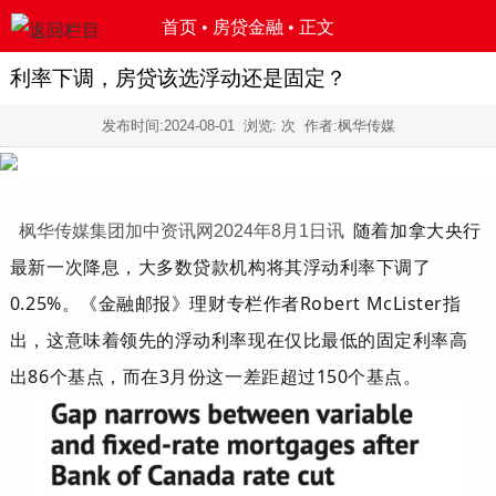
首页
•
房贷金融
• 正文
利率下调，房贷该选浮动还是固定？
发布时间:
2024-08-01
浏览:
次 作者:枫华传媒
随着加拿大央行
枫华传媒集团加中资讯网2024年8月1日讯
最新一次降息，大多数贷款机构将其浮动利率下调了
0.25%。《金融邮报》理财专栏作者Robert McLister指
出，这意味着领先的浮动利率现在仅比最低的固定利率高
出86个基点，而在3月份这一差距超过150个基点。