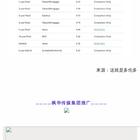
来源：这就是多伦多
…………枫华传媒集团推
广……
……