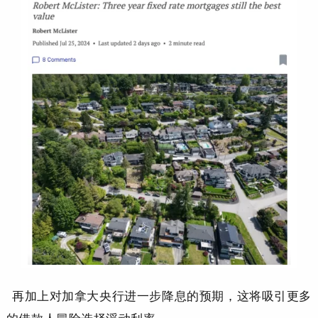
再加上对加拿大央行进一步降息的预期，这将吸引更多