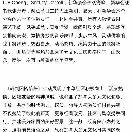
Lily Cheng、Shelley Carroll，新华会会长杨海峰，新华会秘
书长张丹奇，两位节目主持人王新刚、夏天，和新华会六个
分会的六十多位演员们，一起同台共舞。所有人激情四射，
演艺飞扬，风采卓然，青春洋溢，瞬间引爆全场、将现场气
氛推向高潮。激情奔放的音乐舞蹈，步步生风、灵动优雅的
拉丁舞舞步，热烈喜庆、动感欢腾、感染力十足的歌舞场
面，一开场便为整场加拿大多元文化日庆典奏响了一曲欢
乐、团结、友谊与希望的华美序章。
《裁判团恰恰舞》生动展现了中华社区积极向上、活泼热
情、团结友爱的精神风貌，也彰显了加拿大多元文化包容、
开放、共享的时代魅力。议员、领导人与演员们同台共舞，
不仅拉近了彼此的距离，更象征着政府、社区与民众携手同
行、共建美好家园的美好愿景。这一刻，没有舞台内外之
分，没有演员角色之别，只有加拿大多元文化日共同的欢