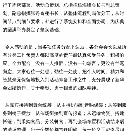
行了周密部署。活动总策划、总指挥杨海峰会长与副总策
划、副总指挥张丹奇秘书长，从整体流程到岗位分工，从时
间节点到细节要求，都进行了系统安排和全面协调，为庆典
的圆满举办奠定了坚实基础。
令人感动的是，当各项任务分配下达后，各分会会长以及所
有分类工作负责人都以高度的责任感认真领受任务，积极响
应、全力配合，没有一人推辞，没有一句怨言，更没有丝毫
懈怠。大家心往一处想，劲往一处使，把个人时间、精力和
智慧毫无保留地投入到活动筹备工作之中，充分展现了新华
会团结协作、甘于奉献、勇于担当的团队精神。
从嘉宾接待到舞台统筹，从主持协调到音响保障；从签到服
务到椅子摆放，从催场衔接到宣传报道；从运输物资、搭建
帐篷，到采购食品、分装餐食，再到会场布置和活动结束后
的清场整理，每一个岗位都责任明确，每一位义工都恪尽职