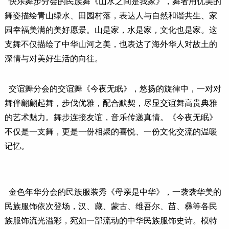
快乐舞步分会的民族舞《山水之间是我家》，舞者用优美的
舞姿描绘青山绿水、田园村落，表达人与自然和谐共生、家
园幸福美满的美好愿景。山是家，水是家，文化也是家。这
支舞不仅描绘了中华山河之美，也表达了海外华人对故土的
深情与对美好生活的向往。
交谊舞分会的交谊舞《今夜无眠》，悠扬的旋律中，一对对
舞伴翩翩起舞，步伐优雅，配合默契，尽显交谊舞高贵典雅
的艺术魅力。舞步连接友谊，音乐传递真情。《今夜无眠》
不仅是一支舞，更是一份相聚的喜悦、一份文化交流的温暖
记忆。
金色年华分会的民族服装秀《母亲是中华》，一袭袭华美的
民族服饰依次登场，汉、藏、蒙古、维吾尔、苗、彝等各民
族服饰流光溢彩，宛如一部流动的中华民族服饰史诗。模特