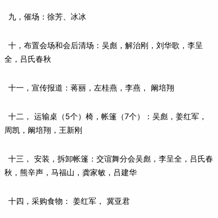
九，催场：徐芳、冰冰
十，布置会场和会后清场：吴彪，解治刚，刘华歌，李呈
全，吕氏春秋
十一，宣传报道：蒋丽，左桂燕，李燕， 阚培翔
十二， 运输桌（5个）椅，帐篷（7个）：吴彪，姜红军，
周凯，阚培翔，王新刚
十三， 安装，拆卸帐篷：交谊舞分会吴彪，李呈全，吕氏春
秋，熊辛声，马福山，龚家敏，吕建华
十四，采购食物： 姜红军， 冀亚君