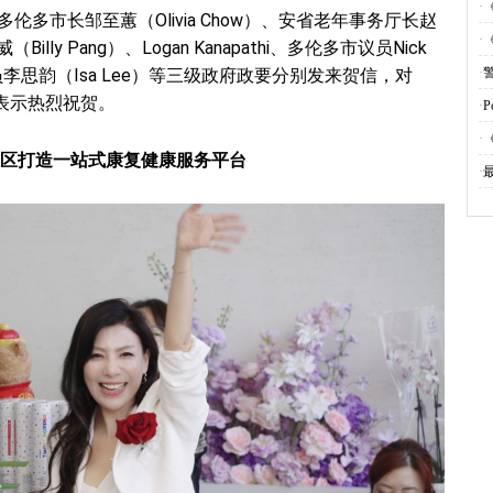
·
、多伦多市长邹至蕙（Olivia Chow）、安省老年事务厅长赵
·
illy Pang）、Logan Kanapathi、多伦多市议员Nick
锦市议员李思韵（Isa Lee）等三级政府政要分别发来贺信，对
·
重开业表示热烈祝贺。
·
P
·
区打造一站式康复健康服务平台
·