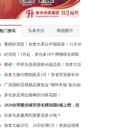
头条关注
精选图片
热门资讯
重磅好消息！加拿大承认中国疫苗！11月30
日可
好消息！5月起，多伦多10个博物馆全部取
消门
重磅！拜登当选美国第46届总统！加拿大总
理表
加拿大旅行限制延至1月！安省官宣家长补
贴11
广东国际贸易精品展览会“潮州专场”如火如
荼
多伦多及周边最棒的20座花园！
2020全球最佳城市排名榜加国6城上榜，但
全输
在多伦多建房到底要花多少钱？
加拿大破20万、24天狂增5万！美加边境再