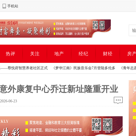
手机站
热评
关注
地产
经纪
财经
房
慧养老社区正式
《梦华江南》民族音乐会7月登陆多伦多
《青年志愿者项目支持中
慧养老社区正式
《梦华江南》民族音乐会7月登陆多伦多
《青年志愿者项目支持中
ysio交通意外康复中心乔迁新址隆重开业
26-06-23