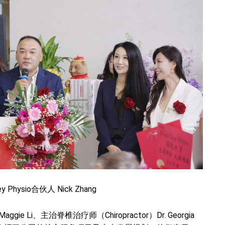
rey Physio合伙人 Nick Zhang
aggie Li、主治脊椎治疗师（Chiropractor）Dr. Georgia