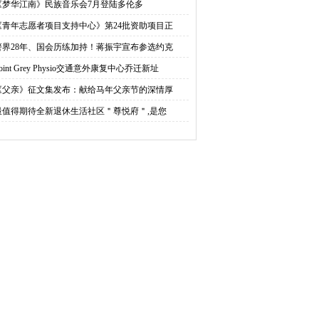
《梦华江南》民族音乐会7月登陆多伦多
《青年志愿者项目支持中心》第24批资助项目正
警界28年、国会历练加持！蒋振宇宣布参选约克
oint Grey Physio交通意外康复中心乔迁新址
《父亲》征文集发布：献给马年父亲节的深情厚
最值得期待全新退休生活社区＂尊悦府＂,是您