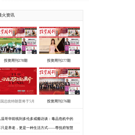
关1个
最火资讯
投资周刊278期
投资周刊277期
国总统特朗普将于5月
投资周刊276期
13-15日访华
从温哥华前线到多伦多戒瘾访谈：毒品危机中的
不只是养老，更是一种生活方式——尊悦府智慧