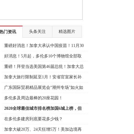
头条关注
精选图片
热门资讯
重磅好消息！加拿大承认中国疫苗！11月30
日可
好消息！5月起，多伦多10个博物馆全部取
消门
重磅！拜登当选美国第46届总统！加拿大总
理表
加拿大旅行限制延至1月！安省官宣家长补
贴11
广东国际贸易精品展览会“潮州专场”如火如
荼
多伦多及周边最棒的20座花园！
2020全球最佳城市排名榜加国6城上榜，但
全输
在多伦多建房到底要花多少钱？
加拿大破20万、24天狂增5万！美加边境再