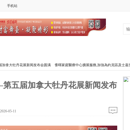
手机站
热评
关注
地产
经纪
财经
房
闻发布会圆满
耆暉家庭醫療中心擴展服務,加強為約克區及士嘉堡居民提供醫
20
闻发布会圆满
耆暉家庭醫療中心擴展服務,加強為約克區及士嘉堡居民提供醫
20
—第五届加拿大牡丹花展新闻发布
26-05-11