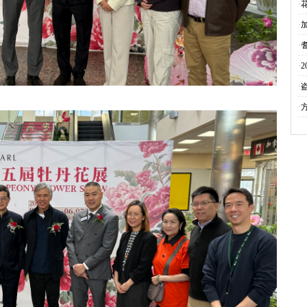
·
·
·
·
·
·