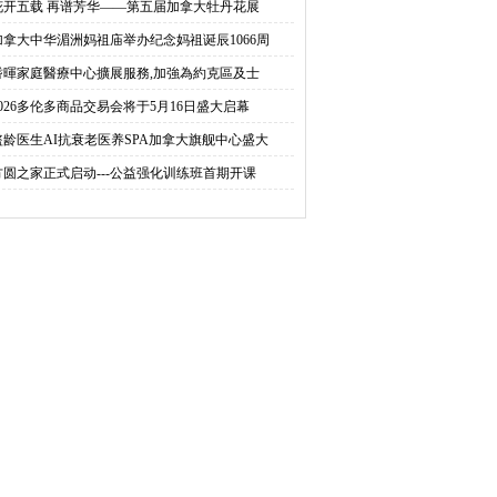
花开五载 再谱芳华——第五届加拿大牡丹花展
加拿大中华湄洲妈祖庙举办纪念妈祖诞辰1066周
耆暉家庭醫療中心擴展服務,加強為約克區及士
2026多伦多商品交易会将于5月16日盛大启幕
盗龄医生AI抗衰老医养SPA加拿大旗舰中心盛大
方圆之家正式启动---公益强化训练班首期开课