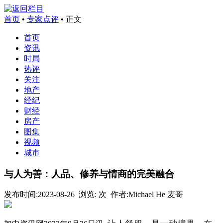
首页
•
专家点评
• 正文
首页
资讯
时局
热评
关注
地产
经纪
财经
房产
图集
视频
城市
与人为善：人品、修养与情商的完美融合
发布时间:
2023-08-26
浏览:
次 作者:Michael He 麦哥