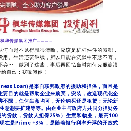
…枫华传媒集团推
广……
……
从何而起不见得就很清晰，应该是桩桩件件的累积，
没用。
生活还要继续，
所以只能在沉默中不悲不喜，
弃···，做到了这些，事后再回忆当时如何克服崩溃
说给自己：我敬佩你！
siness Loan)是来自联邦政府的援助和担保，而且是
主要目的就是帮助企业来购买，安装，改造现代化企
类不限，任何生意均可，无论购买还是租赁；无论新
的生意想要扩建等等。由企业主与政府方共同分担财务
违约贷款，贷款人担保25%）生意和物业，最高100
在是Prime +3% ，是随着银行利率升浮的开放式