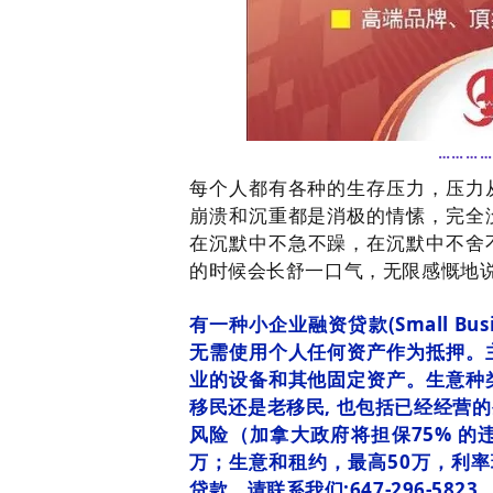
………
每个人都有各种的生存压力，压力
崩溃和沉重都是消极的情愫
，完全
在沉默中不急不躁，在沉默中不舍不
的时候会长舒一口气，无限感慨地
有一种小企业融资贷款(Small Bu
无需使用个人任何资产作为抵押。
业的设备和其他固定资产。生意种
移民还是老移民, 也包括已经经营
风险（加拿大政府将担保75% 的
万；生意和租约，最高50万，利率现
贷款。请联系我们:647-296-5823