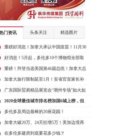
头条关注
精选图片
热门资讯
重磅好消息！加拿大承认中国疫苗！11月30
日可
好消息！5月起，多伦多10个博物馆全部取
消门
重磅！拜登当选美国第46届总统！加拿大总
理表
加拿大旅行限制延至1月！安省官宣家长补
贴11
广东国际贸易精品展览会“潮州专场”如火如
荼
2020全球最佳城市排名榜加国6城上榜，但
全输
多伦多及周边最棒的20座花园！
加拿大破20万、24天狂增5万！美加边境再
关1个
在多伦多建房到底要花多少钱？