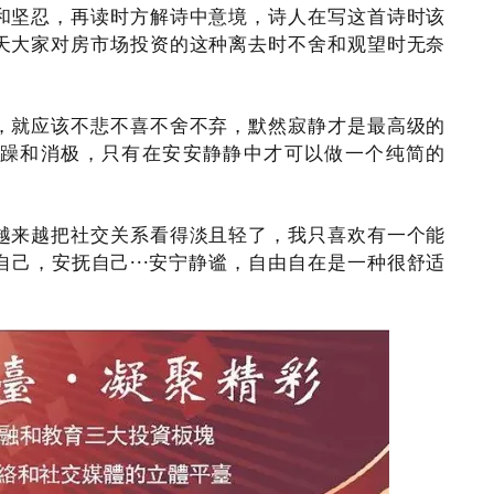
和坚忍，再读时方解诗中意境，诗人在写这首诗时该
天大家对房市场投资的这种离去时不舍和观望时无奈
，就应该不悲不喜不舍不弃，默然寂静才是最高级的
躁和消极，只有在安安静静中才可以做一个纯简的
越来越把社交关系看得淡且轻了，我只喜欢有
一个能
己，安抚自己···
安宁
静谧，自由自在
是一种很舒适