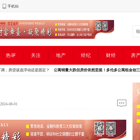
手机站
热评
关注
地产
经纪
财经
房
选浮动还是固定？
公寓销量大跌但房价依然坚挺！多伦多公寓租金创三年新低！
震
选浮动还是固定？
公寓销量大跌但房价依然坚挺！多伦多公寓租金创三年新低！
震
24-08-01