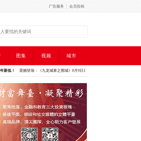
广告服务
会员投稿
产
图集
视频
城市
撼登场：《九龙城寨之围城》8月9日北美上映揭开热血动作
投资周刊192期
CCR
撼登场：《九龙城寨之围城》8月9日北美上映揭开热血动作
投资周刊192期
CCR