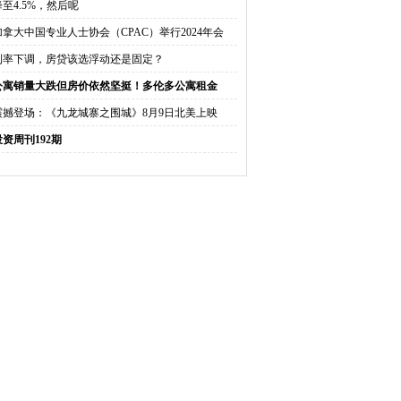
降至4.5%，然后呢
加拿大中国专业人士协会（CPAC）举行2024年会
利率下调，房贷该选浮动还是固定？
公寓销量大跌但房价依然坚挺！多伦多公寓租金
震撼登场：《九龙城寨之围城》8月9日北美上映
投资周刊192期